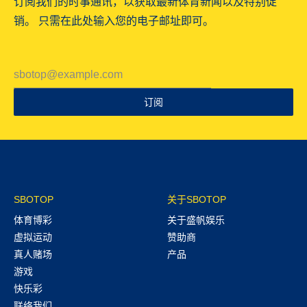
订阅我们的时事通讯，以获取最新体育新闻以及特别促
销。 只需在此处输入您的电子邮址即可。
订阅
SBOTOP
关于SBOTOP
体育博彩
关于盛帆娱乐
虚拟运动
赞助商
真人赌场
产品
游戏
快乐彩
联络我们