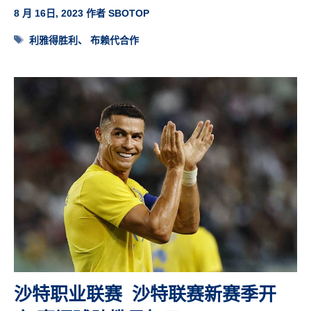
8 月 16日, 2023
作者
SBOTOP
标
利雅得胜利
、
布赖代合作
签
沙特职业联赛 沙特联赛新赛季开