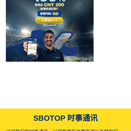
SBOTOP 时事通讯