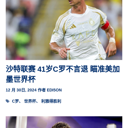
沙特联赛 41岁C罗不言退 瞄准美加
墨世界杯
12 月 30日, 2024
作者
EDI5ON
标
C罗
、
世界杯
、
利雅得胜利
签