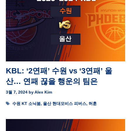
KBL: ‘2연패’ 수원 vs ‘3연패’ 울
산… 연패 끊을 행운의 팀은
3월 7, 2024
by
Alex Kim
Tags
수원 KT 소닉붐
,
울산 현대모비스 피버스
,
허훈