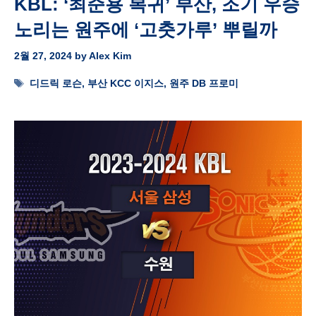
KBL: ‘최준용 복귀’ 부산, 조기 우승
노리는 원주에 ‘고춧가루’ 뿌릴까
2월 27, 2024
by
Alex Kim
Tags
디드릭 로슨
,
부산 KCC 이지스
,
원주 DB 프로미