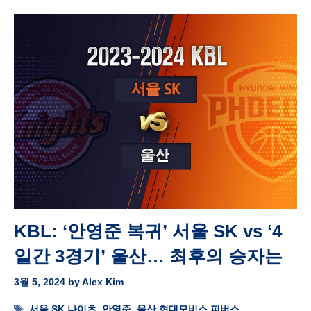
KBL: ‘안영준 복귀’ 서울 SK vs ‘4
일간 3경기’ 울산… 최후의 승자는
3월 5, 2024
by
Alex Kim
Tags
서울 SK 나이츠
,
안영준
,
울산 현대모비스 피버스