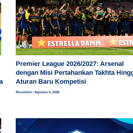
Premier League 2026/2027: Arsenal
dengan Misi Pertahankan Takhta Hing
a
Aturan Baru Kompetisi
Rossoheri
|
Agustus 5, 2026