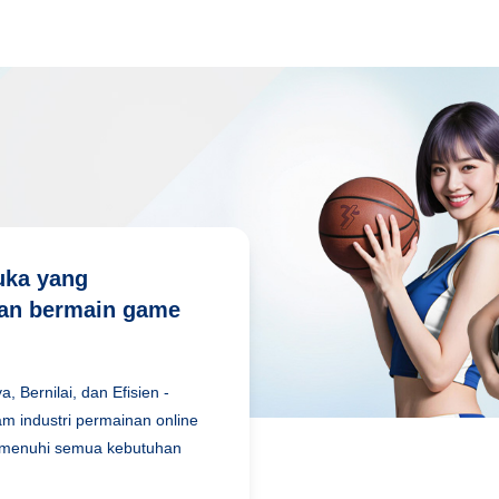
uka yang
an bermain game
 Bernilai, dan Efisien -
m industri permainan online
emenuhi semua kebutuhan