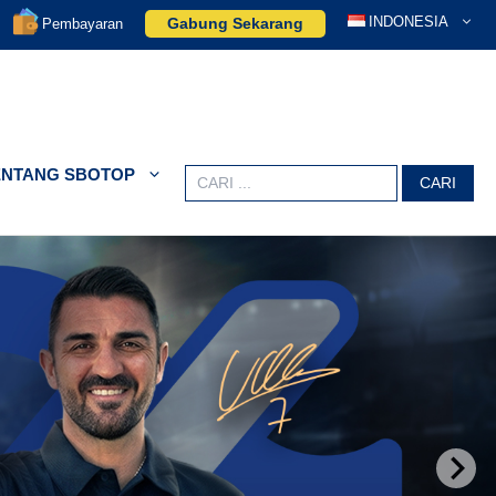
INDONESIA
Gabung Sekarang
Pembayaran
ENTANG SBOTOP
Search
for: