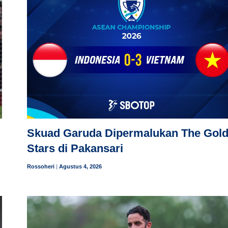
Skuad Garuda Dipermalukan The Gol
Stars di Pakansari
Rossoheri
|
Agustus 4, 2026