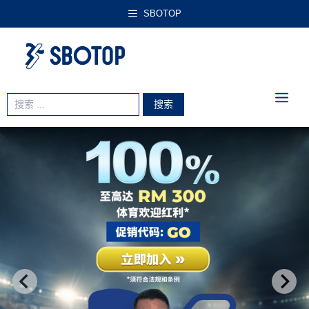
跳
SBOTOP
至
内
容
菜
Search
for:
单