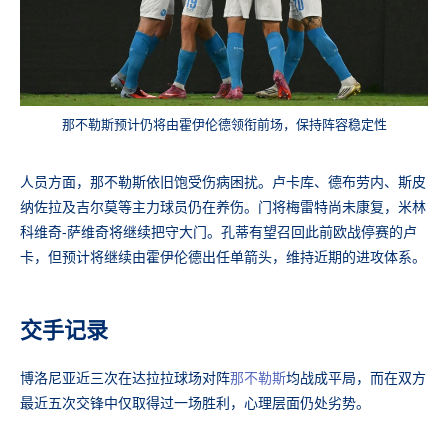
那不勒斯预计仍将由霍伊伦德领衔前场，保持阵容稳定性
人员方面，那不勒斯依旧饱受伤病困扰。卢卡库、德布劳内、斯皮
纳佐拉及吉尔莫等主力球员仍在养伤。门将梅雷特尚未康复，米林
科维奇-萨维奇将继续把守大门。孔蒂有望召回此前欧战停赛的卢
卡，但预计将继续由霍伊伦德出任单箭头，维持近期的进攻体系。
交手记录
博洛尼亚近三次在达拉拉球场对阵
那不勒斯
均战成平局，而在双方
最近五次交锋中仅取得过一场胜利，心理层面仍处劣势。