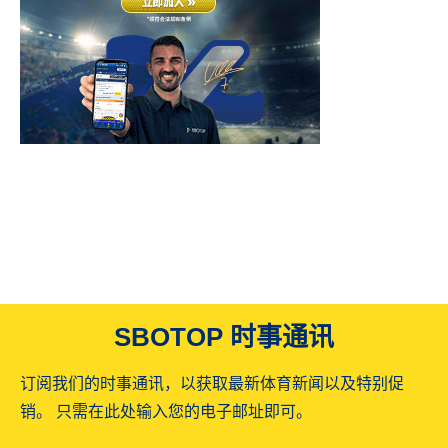
SBOTOP 时事通讯
订阅我们的时事通讯，以获取最新体育新闻以及特别促
销。 只需在此处输入您的电子邮址即可。