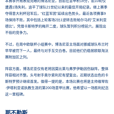
本赛季开局表现亮眼的博洛尼亚，目前在意甲积18分，前10轮仅
遭遇1场失利，追平了球队21世纪以来的最佳开局纪录。继上赛季
夺得意大利杯冠军后，“红蓝军团”延续出色势头，最近各项赛事9
场保持不败，其中包括上轮客场2比1逆转击败帕尔马的“艾米利亚
德比”。凭借卡斯特罗的梅开二度，球队暂列积分榜前六，展现出
不俗的竞争力。
不过，在周中欧联杯小组赛中，博洛尼亚主场面对挪威球队布兰时
早早被罚下一人，最终与对手互交白卷。目前他们仍稳居欧联淘汰
赛附加区之列。
阵容方面，博洛尼亚仅有老将因莫比莱与弗罗伊勒因伤缺阵，整体
阵容相对齐整。头号射手奥尔索利尼有望复出，近期状态出色的卡
斯特罗预计继续首发。值得一提的是，本场比赛也将是主帅维琴佐
·伊塔利亚诺执教生涯的第200场意甲比赛，他希望以一场胜利纪念
这一里程碑。
那不勒斯