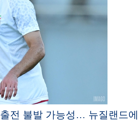
미 출전 불발 가능성… 뉴질랜드에