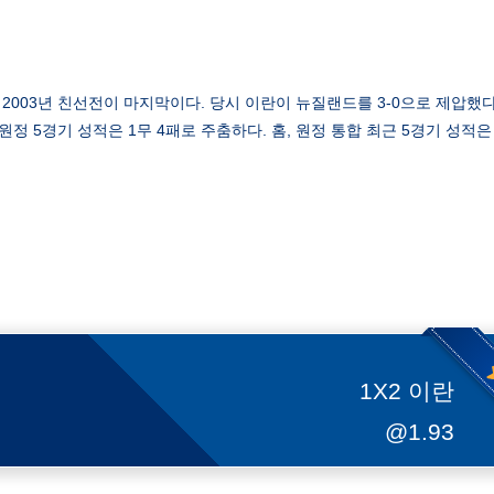
 2003년 친선전이 마지막이다. 당시 이란이 뉴질랜드를 3-0으로 제압했다
원정 5경기 성적은 1무 4패로 주춤하다. 홈, 원정 통합 최근 5경기 성적은
1X2 이란
@1.93