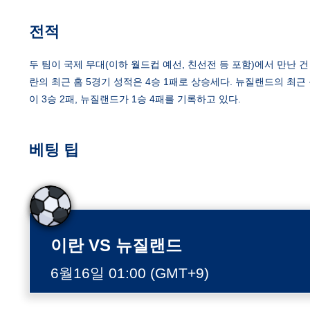
전적
두 팀이 국제 무대(이하 월드컵 예선, 친선전 등 포함)에서 만난 건
란의 최근 홈 5경기 성적은 4승 1패로 상승세다. 뉴질랜드의 최근 
이 3승 2패, 뉴질랜드가 1승 4패를 기록하고 있다.
베팅
팁
이란 VS 뉴질랜드
6월16일 01:00 (GMT+9)