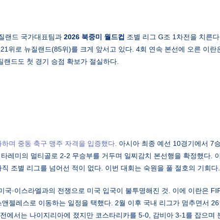
뉴질랜드 국가대표팀과
2026 북중미 월드컵
조별 리그 G조 1차전을 치른다.
 21위로 뉴질랜드(85위)를 크게 앞서고 있다. 4회 연속 본선에 오른 이란
뉴질랜드도 첫 경기 승점 확보가 절실하다.
하며 중동 축구 맹주 자격을 입증했다.
아시아 최종 예선 10경기에서 7
 타레미의 멀티골로 2-2 무승부를 거두며 일찌감치 본선행을 확정했다. 
아직 조별 리그를 넘어선 적이 없다. 이번 대회는 숙원을 풀 절호의 기회다.
미국·이스라엘과의 전쟁으로 미국 입국이 불투명해진 것. 이에 이란은 FIF
앤젤레스로 이동하는 일정을 택했다. 2월 이후 국내 리그가 멈추면서 26
가전에서는 나이지리아에 졌지만 코스타리카를 5-0, 감비아 3-1를 잡으며