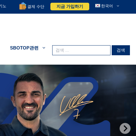
키노
한국어
지금 가입하기
결제 수단
SBOTOP관련
Search
for: