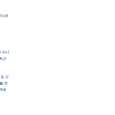
르다르
건 아니
 최근
컵을 경
볼 전
사격에