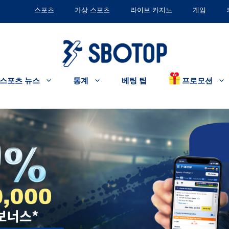
스포츠
가상 스포츠
라이브 카지노
게임
프로모션
스포츠 뉴스
통계
베팅 팁