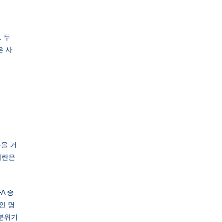
 두
은 사
승을 거
이란은
A 승
인 명
 분위기