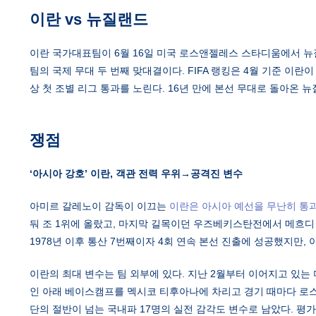
이란
vs
뉴질랜드
이란 국가대표팀이 6월 16일 미국 로스앤젤레스 스타디움에서 
팀의 국제 무대 두 번째 맞대결이다. FIFA 랭킹은 4월 기준 이란이
상 첫 조별 리그 통과를 노린다. 16년 만에 본선 무대로 돌아온 
쟁점
‘아시아 강호’ 이란, 객관 전력 우위→공격진 변수
아미르 갈레노이 감독이 이끄는
이란은 아시아 예선을 무난히 통과
둬 조 1위에 올랐고, 마지막 길목이던 우즈베키스탄전에서 메흐디
1978년 이후 통산 7번째이자 4회 연속 본선 진출에 성공했지만, 
이란의 최대 변수는 팀 외부에 있다. 지난 2월부터 이어지고 있는 
인 아래 베이스캠프를 멕시코 티후아나에 차리고 경기 때마다 로스
단의 절반이 넘는 국내파 17명의 실전 감각도 변수로 남았다. 평